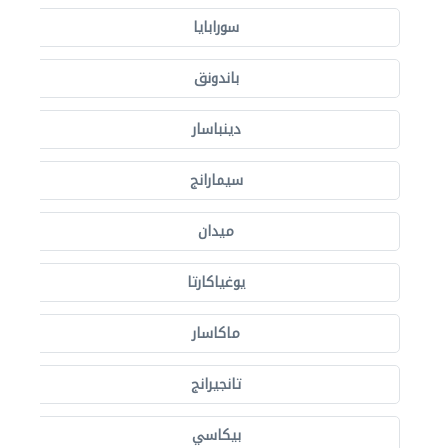
سورابايا
باندونق
دينباسار
سيمارانج
ميدان
يوغياكارتا
ماكاسار
تانجيرانج
بيكاسي