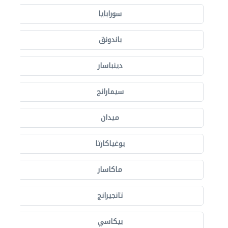
سورابايا
باندونق
دينباسار
سيمارانج
ميدان
يوغياكارتا
ماكاسار
تانجيرانج
بيكاسي