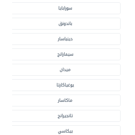
سورابايا
باندونق
دينباسار
سيمارانج
ميدان
يوغياكارتا
ماكاسار
تانجيرانج
بيكاسي