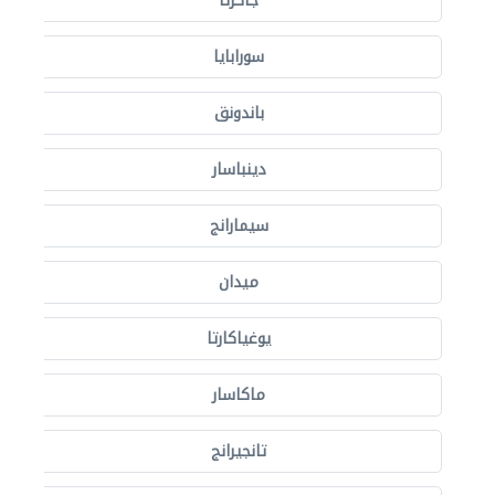
جاكرتا
سورابايا
باندونق
دينباسار
سيمارانج
ميدان
يوغياكارتا
ماكاسار
تانجيرانج