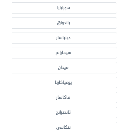
سورابايا
باندونق
دينباسار
سيمارانج
ميدان
يوغياكارتا
ماكاسار
تانجيرانج
بيكاسي