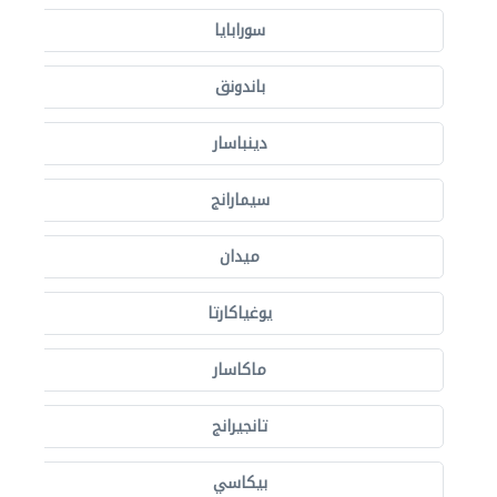
سورابايا
باندونق
دينباسار
سيمارانج
ميدان
يوغياكارتا
ماكاسار
تانجيرانج
بيكاسي