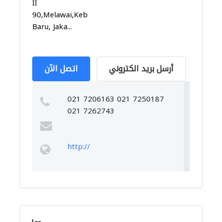
II
90,Melawai,Kebayoran
Baru, Jaka...
أرسل بريد الكتروني
اتصل الآن
021 7206163 021 7250187
021 7262743
http://