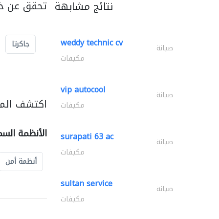
تحقق عن خد
نتائج مشابهة
weddy technic cv
جاكرتا
صيانة
مكيفات
vip autocool
صيانة
اكتشف المز
مكيفات
الأنظمة السم
surapati 63 ac
صيانة
مكيفات
أنظمة أمن
sultan service
صيانة
مكيفات