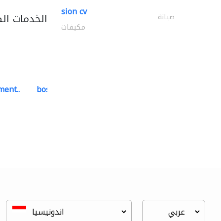
sion cv
الخدمات ال
صيانة
مكيفات
ment..
bosch security systems..
أنظمة الاتصالات