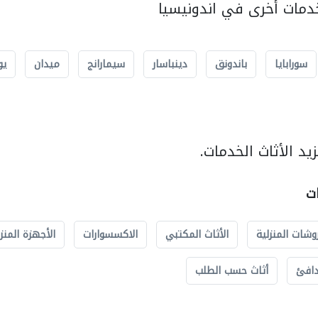
مات أخرى في اندونيسيا
سورابايا
باندونق
دينباسار
سيمارانج
ميدان
يو
د الأثاث الخدمات.
ات
وشات المنزلية
الأثاث المكتبي
الاكسسوارات
الأجهزة المنز
دافئ
أثاث حسب الطلب