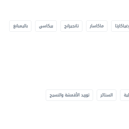
غياكارتا
ماكاسار
تانجيرانج
بيكاسي
باليمبانغ
لية
الستائر
توريد الأقمشة والنسيج