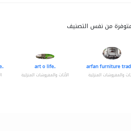
متوفرة من نفس التصنيف
..
art o life..
arfan furniture tra
ثاث والمفروشات المنزلية
الأثاث والمفروشات المنزلية
ا