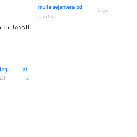
mulia sejahtera pd
صيانة
مكيفات
الخدمات ال
ding
al mashrabia furniture..
الأثاث والمفروشات المنزلية
الأ