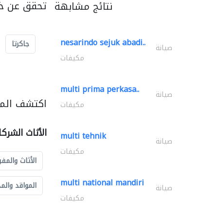
تحقق عن خد
نتائج مشابهة
nesarindo sejuk abadi..
جاكرتا
صيانة
مكيفات
multi prima perkasa..
صيانة
اكتشف المزي
مكيفات
الأثاث الشرك
multi tehnik
صيانة
مكيفات
الأثاث والمفر
multi national mandiri
المواقد والم
صيانة
مكيفات