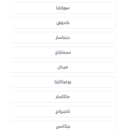
سورابايا
باندونق
دينباسار
سيمارانج
ميدان
يوغياكارتا
ماكاسار
تانجيرانج
بيكاسي