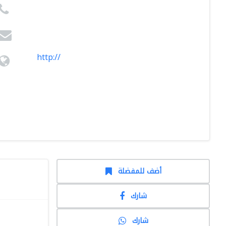
http://
أضف للمفضلة
شارك
شارك