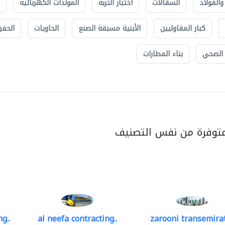
الفولاذ
السقالات
اختبار التربة
المولدات الكهربائية
كبار المقاوليين
الأبنية مسبقة الصنع
الحاويات
الحفري
 الصحي
بناء المطارات
متوفرة من نفس التصنيف
g..
al neefa contracting..
zarooni transemira