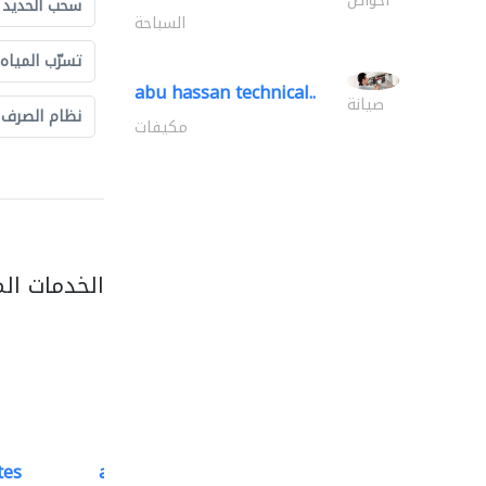
أحواض
سحب الحديد و
السباحة
تسرّب المياه
abu hassan technical..
صيانة
نظام الصرف
مكيفات
الخدمات ال
tes
accurate bldh cont..