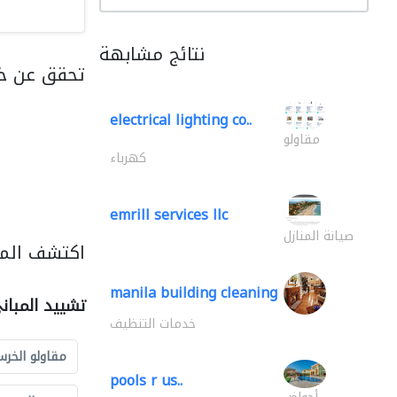
نتائج مشابهة
تحقق عن خد
electrical lighting co..
مقاولو
كهرباء
emrill services llc
صيانة المنازل
اكتشف المز
manila building cleaning
تشييد المبان
خدمات التنظيف
مقاولو الخرس
pools r us..