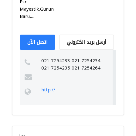
Psr
Mayestik,Gunung,Kebayoran
Baru,...
أرسل بريد الكتروني
اتصل الآن
021 7254233 021 7254234
021 7254235 021 7254264
http://