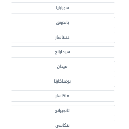
سورابايا
باندونق
دينباسار
سيمارانج
ميدان
يوغياكارتا
ماكاسار
تانجيرانج
بيكاسي