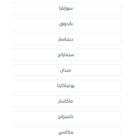
سورابايا
باندونق
دينباسار
سيمارانج
ميدان
يوغياكارتا
ماكاسار
تانجيرانج
بيكاسي