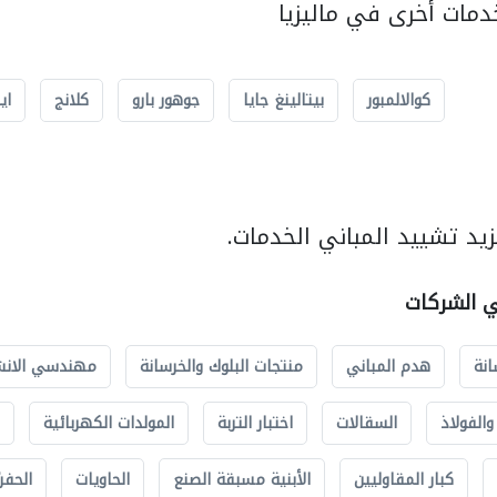
مات أخرى في ماليزيا
كوالالمبور
بيتالينغ جايا
جوهور بارو
كلانج
اي
يد تشييد المباني الخدمات.
ي الشركات
انة
هدم المباني
منتجات البلوك والخرسانة
مهندسي الانش
الفولاذ
السقالات
اختبار التربة
المولدات الكهربائية
كبار المقاوليين
الأبنية مسبقة الصنع
الحاويات
الحفري