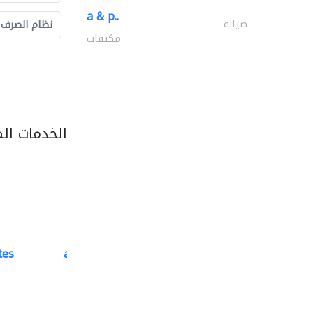
a & p..
صيانة
نظام الصرف
مكيفات
الخدمات ال
tes
accurate bldh cont..
كبار المقاوليين