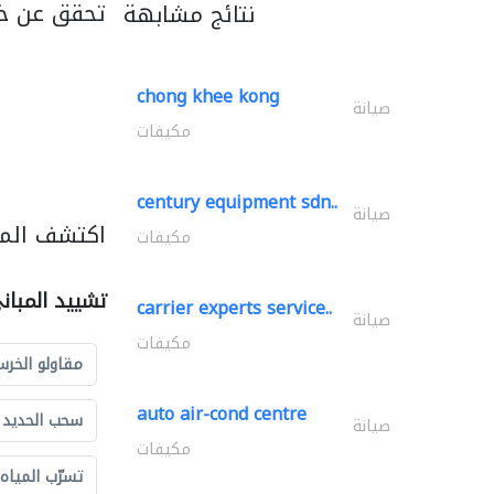
تحقق عن خد
نتائج مشابهة
chong khee kong
صيانة
مكيفات
century equipment sdn..
صيانة
اكتشف المز
مكيفات
تشييد المبان
carrier experts service..
صيانة
مكيفات
مقاولو الخرس
auto air-cond centre
سحب الحديد و
صيانة
مكيفات
تسرّب المياه