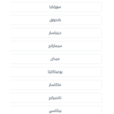
سورابايا
باندونق
دينباسار
سيمارانج
ميدان
يوغياكارتا
ماكاسار
تانجيرانج
بيكاسي