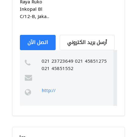
Raya Ruko
Inkopal Bl
C/12-B, Jaka...
أرسل بريد الكتروني
اتصل الآن
021 23723649 021 45851275
021 45851552
http://