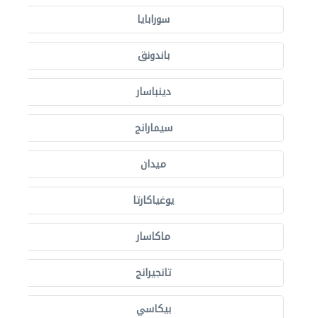
سورابايا
باندونق
دينباسار
سيمارانج
ميدان
يوغياكارتا
ماكاسار
تانجيرانج
بيكاسي