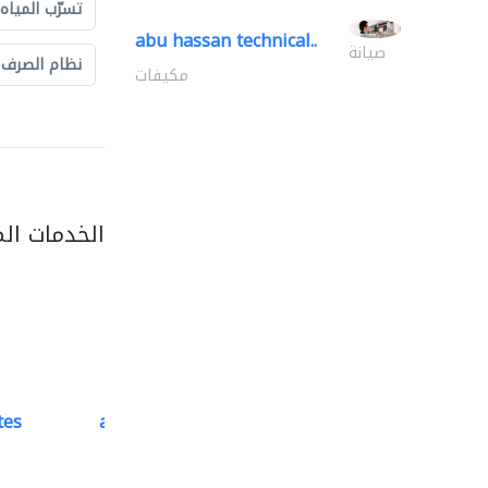
تسرّب المياه
abu hassan technical..
صيانة
نظام الصرف
مكيفات
الخدمات ال
tes
accurate bldh cont..
كبار المقاوليين