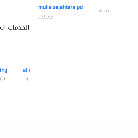
mulia sejahtera pd
صيانة
مكيفات
الخدمات ال
ding
al mashrabia furniture..
الأثاث والمفروشات المنزلية
الأ