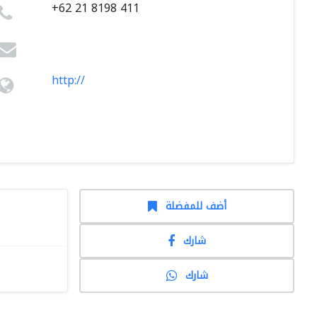
+62 21 8198 411
http://
أضف للمفضلة
شارك
شارك