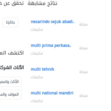
تحقق عن خد
نتائج مشابهة
nesarindo sejuk abadi..
جاكرتا
صيانة
مكيفات
multi prima perkasa..
صيانة
اكتشف المزي
مكيفات
الأثاث الشرك
multi tehnik
صيانة
مكيفات
الأثاث والمفر
multi national mandiri
المواقد والم
صيانة
مكيفات