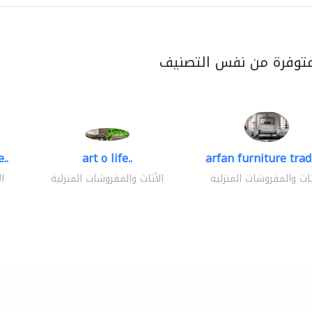
متوفرة من نفس التصنيف
..
art o life..
arfan furniture tra
ثاث والمفروشات المنزلية
الأثاث والمفروشات المنزلية
ا