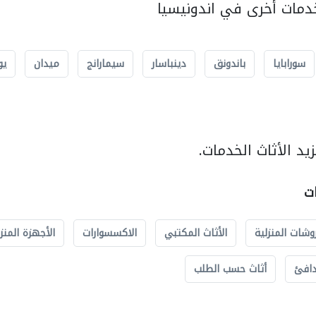
مات أخرى في اندونيسيا
سورابايا
باندونق
دينباسار
سيمارانج
ميدان
يو
د الأثاث الخدمات.
ات
وشات المنزلية
الأثاث المكتبي
الاكسسوارات
الأجهزة المنز
دافئ
أثاث حسب الطلب