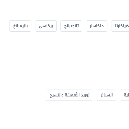
غياكارتا
ماكاسار
تانجيرانج
بيكاسي
باليمبانغ
لية
الستائر
توريد الأقمشة والنسيج