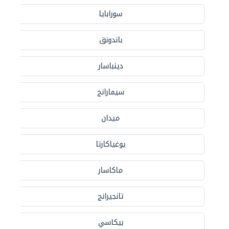
سورابايا
باندونق
دينباسار
سيمارانج
ميدان
يوغياكارتا
ماكاسار
تانجيرانج
بيكاسي