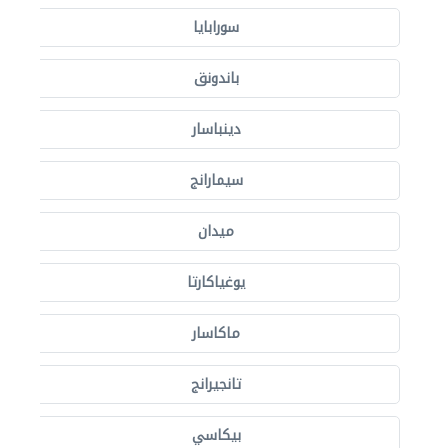
سورابايا
باندونق
دينباسار
سيمارانج
ميدان
يوغياكارتا
ماكاسار
تانجيرانج
بيكاسي