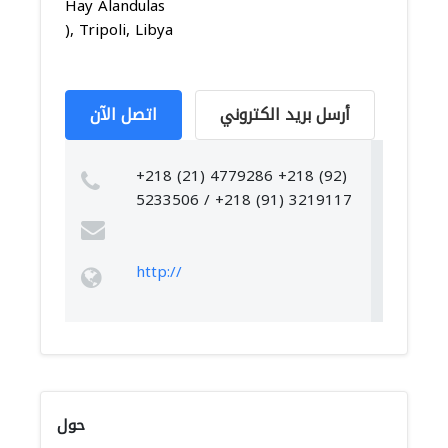
Hay Alandulas
), Tripoli, Libya
أرسل بريد الكتروني
اتصل الآن
+218 (21) 4779286 +218 (92)
5233506 / +218 (91) 3219117
http://
حول