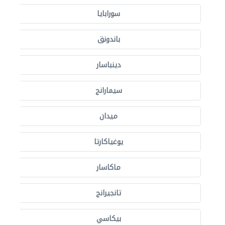
سورابايا
باندونق
دينباسار
سيمارانج
ميدان
يوغياكارتا
ماكاسار
تانجيرانج
بيكاسي