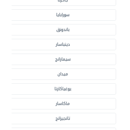
جاكرتا
سورابايا
باندونق
دينباسار
سيمارانج
ميدان
يوغياكارتا
ماكاسار
تانجيرانج