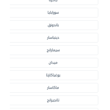
جاكرتا
سورابايا
باندونق
دينباسار
سيمارانج
ميدان
يوغياكارتا
ماكاسار
تانجيرانج