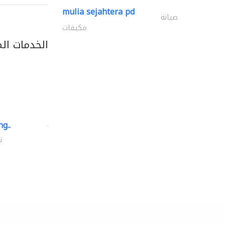
mulia sejahtera pd
صيانة
مكيفات
الخدمات ال
g..
chrysels decore llc
توريد الأقمشة والنسيج
ت