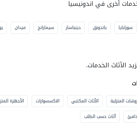
مات أخرى في اندونيسيا
سورابايا
باندونق
دينباسار
سيمارانج
ميدان
يو
د الأثاث الخدمات.
ات
وشات المنزلية
الأثاث المكتبي
الاكسسوارات
الأجهزة المنز
دافئ
أثاث حسب الطلب