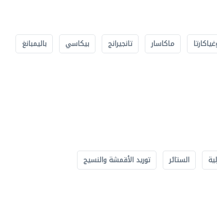
غياكارتا
ماكاسار
تانجيرانج
بيكاسي
باليمبانغ
لية
الستائر
توريد الأقمشة والنسيج