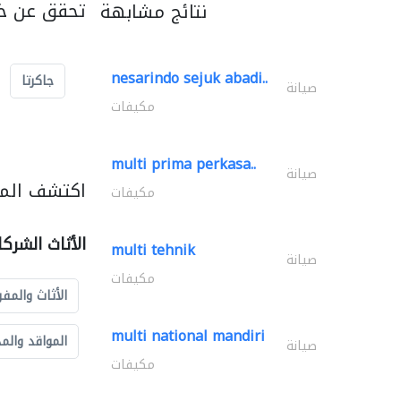
تحقق عن خد
نتائج مشابهة
nesarindo sejuk abadi..
جاكرتا
صيانة
مكيفات
multi prima perkasa..
صيانة
اكتشف المزي
مكيفات
الأثاث الشرك
multi tehnik
صيانة
مكيفات
الأثاث والمفر
multi national mandiri
المواقد والم
صيانة
مكيفات