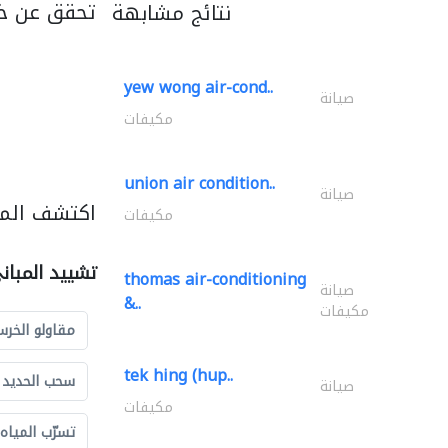
تحقق عن خد
نتائج مشابهة
yew wong air-cond..
صيانة
مكيفات
union air condition..
صيانة
اكتشف المز
مكيفات
تشييد المبان
thomas air-conditioning
صيانة
&..
مكيفات
مقاولو الخرس
tek hing (hup..
سحب الحديد و
صيانة
مكيفات
تسرّب المياه