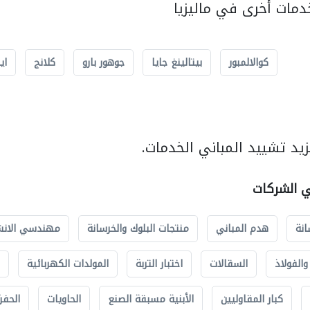
مات أخرى في ماليزيا
كوالالمبور
بيتالينغ جايا
جوهور بارو
كلانج
اي
يد تشييد المباني الخدمات.
ي الشركات
انة
هدم المباني
منتجات البلوك والخرسانة
مهندسي الانش
الفولاذ
السقالات
اختبار التربة
المولدات الكهربائية
كبار المقاوليين
الأبنية مسبقة الصنع
الحاويات
الحفري