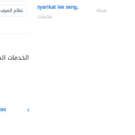
syarikat lee seng..
صيانة
نظام الصرف
مكيفات
الخدمات ال
tes
accurate bldh cont..
كبار المقاوليين