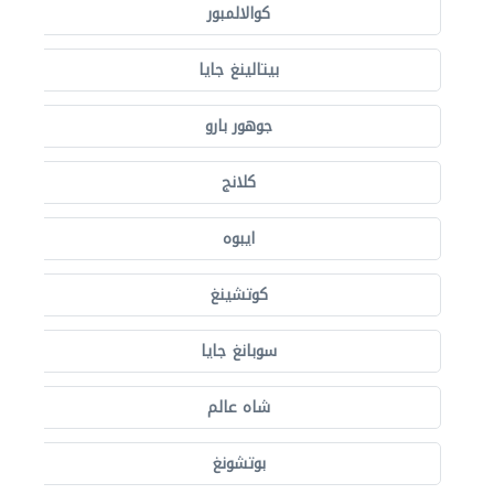
كوالالمبور
بيتالينغ جايا
جوهور بارو
كلانج
ايبوه
كوتشينغ
سوبانغ جايا
شاه عالم
بوتشونغ