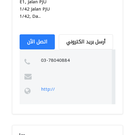
E1, Jalan PJU
1/42 Jalan PJU
1/42, Da...
أرسل بريد الكتروني
اتصل الآن
03-78040884
http://