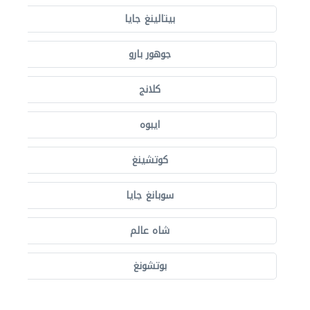
بيتالينغ جايا
جوهور بارو
كلانج
ايبوه
كوتشينغ
سوبانغ جايا
شاه عالم
بوتشونغ