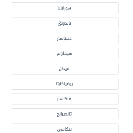
سورابايا
باندونق
دينباسار
سيمارانج
ميدان
يوغياكارتا
ماكاسار
تانجيرانج
بيكاسي