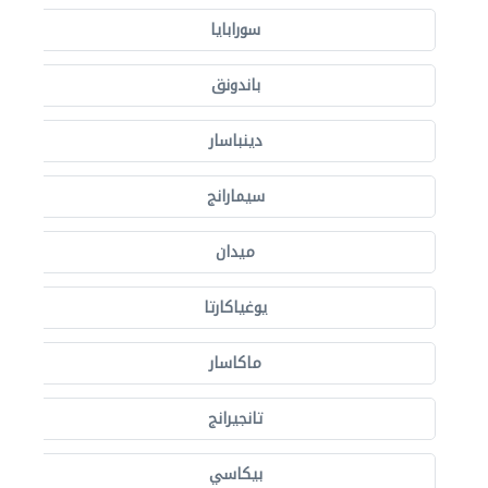
سورابايا
باندونق
دينباسار
سيمارانج
ميدان
يوغياكارتا
ماكاسار
تانجيرانج
بيكاسي