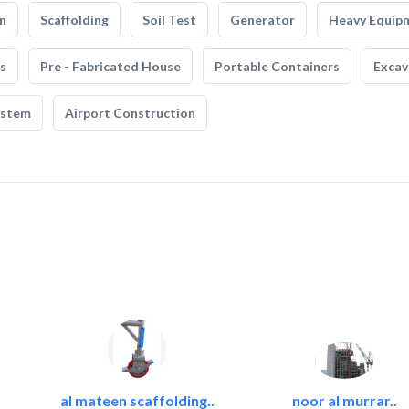
n
Scaffolding
Soil Test
Generator
Heavy Equip
s
Pre - Fabricated House
Portable Containers
Excav
ystem
Airport Construction
al mateen scaffolding..
noor al murrar..