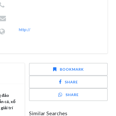
http://
BOOKMARK
SHARE
SHARE
g đảo
ắn cá, xổ
giải trí
Similar Searches