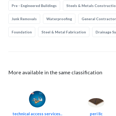
Pre - Engineered Buildings
Steels & Metals Constructio
Junk Removals
Waterproofing
General Contractor
Foundation
Steel & Metal Fabrication
Drainage S
More available in the same classification
technical access services..
peri llc