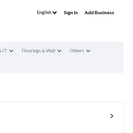
English
Sign In
Add Business
& IT
Floorings & Wall
Others