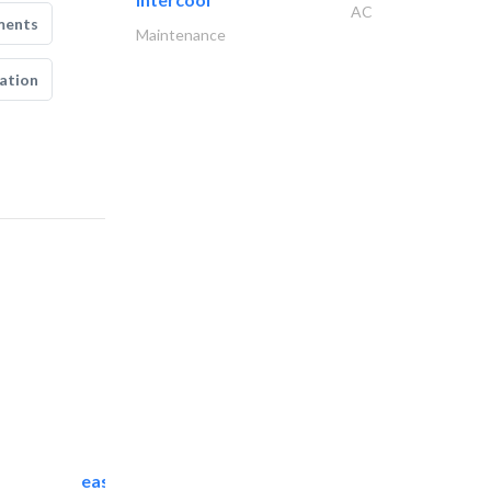
AC
ments
Maintenance
ation
easy zamil aluminium..