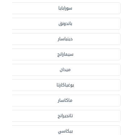
سورابايا
باندونق
دينباسار
سيمارانج
ميدان
يوغياكارتا
ماكاسار
تانجيرانج
بيكاسي