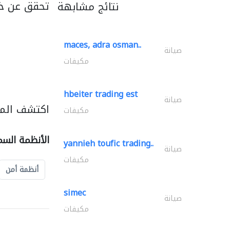
تحقق عن خد
نتائج مشابهة
maces, adra osman..
صيانة
مكيفات
hbeiter trading est
صيانة
اكتشف المز
مكيفات
الأنظمة السم
yannieh toufic trading..
صيانة
مكيفات
أنظمة أمن
simec
صيانة
مكيفات