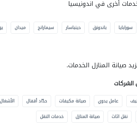
مات أخرى في اندونيسيا
سورابايا
باندونق
دينباسار
سيمارانج
ميدان
يو
د صيانة المنازل الخدمات.
ل الشركات
يف
عامل يدوي
صيانة مكيفات
حدّاد أقفال
الأشغال 
نقل اثاث
صيانة المنازل
خدمات النقل