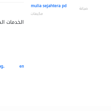
mulia sejahtera pd
صيانة
مكيفات
الخدمات ال
g..
emerald star cleaning..
خدمات التنظيف