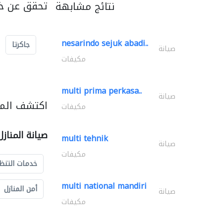
تحقق عن خد
نتائج مشابهة
nesarindo sejuk abadi..
جاكرتا
صيانة
مكيفات
multi prima perkasa..
صيانة
اكتشف المزي
مكيفات
صيانة المناز
multi tehnik
صيانة
مكيفات
خدمات التنظ
multi national mandiri
أمن المنازل
صيانة
مكيفات