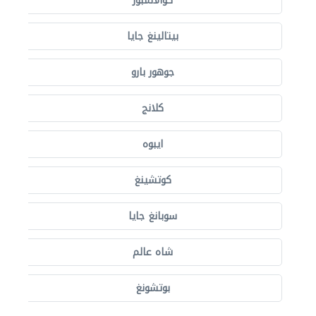
كوالالمبور
بيتالينغ جايا
جوهور بارو
كلانج
ايبوه
كوتشينغ
سوبانغ جايا
شاه عالم
بوتشونغ