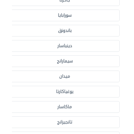
جاكرتا
سورابايا
باندونق
دينباسار
سيمارانج
ميدان
يوغياكارتا
ماكاسار
تانجيرانج