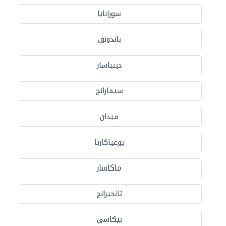
سورابايا
باندونق
دينباسار
سيمارانج
ميدان
يوغياكارتا
ماكاسار
تانجيرانج
بيكاسي