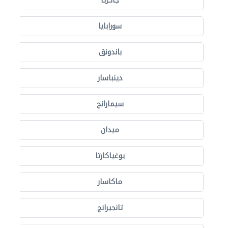
جاكرتا
سورابايا
باندونق
دينباسار
سيمارانج
ميدان
يوغياكارتا
ماكاسار
تانجيرانج