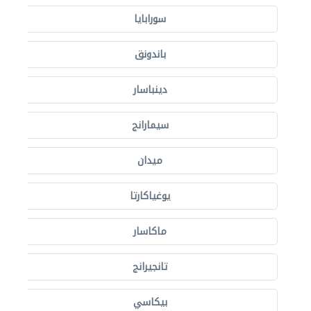
سورابايا
باندونق
دينباسار
سيمارانج
ميدان
يوغياكارتا
ماكاسار
تانجيرانج
بيكاسي