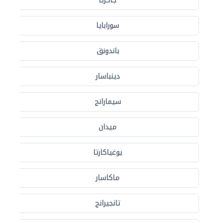
جاكرتا
سورابايا
باندونق
دينباسار
سيمارانج
ميدان
يوغياكارتا
ماكاسار
تانجيرانج