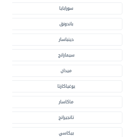
سورابايا
باندونق
دينباسار
سيمارانج
ميدان
يوغياكارتا
ماكاسار
تانجيرانج
بيكاسي