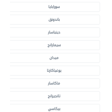
سورابايا
باندونق
دينباسار
سيمارانج
ميدان
يوغياكارتا
ماكاسار
تانجيرانج
بيكاسي