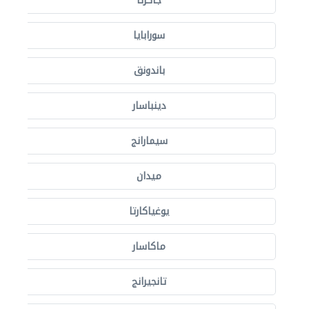
جاكرتا
سورابايا
باندونق
دينباسار
سيمارانج
ميدان
يوغياكارتا
ماكاسار
تانجيرانج