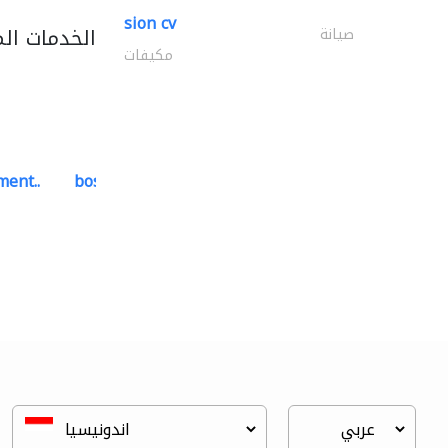
sion cv
الخدمات ال
صيانة
مكيفات
ment..
bosch security systems..
أنظمة الاتصالات