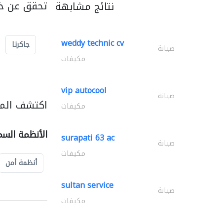
تحقق عن خد
نتائج مشابهة
weddy technic cv
جاكرتا
صيانة
مكيفات
vip autocool
صيانة
اكتشف المز
مكيفات
الأنظمة السم
surapati 63 ac
صيانة
مكيفات
أنظمة أمن
sultan service
صيانة
مكيفات