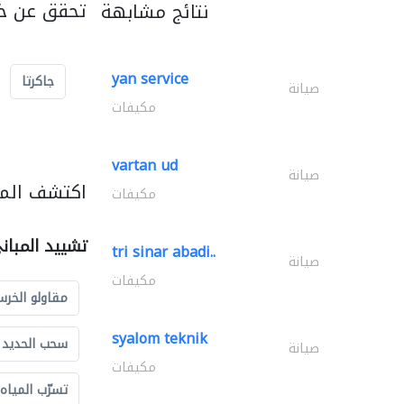
تحقق عن خد
نتائج مشابهة
yan service
جاكرتا
صيانة
مكيفات
vartan ud
صيانة
اكتشف المز
مكيفات
تشييد المبان
tri sinar abadi..
صيانة
مكيفات
مقاولو الخرس
syalom teknik
سحب الحديد و
صيانة
مكيفات
تسرّب المياه