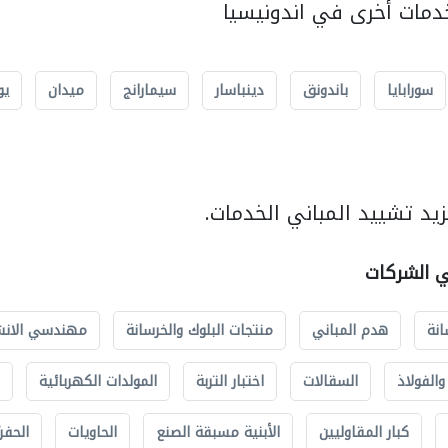
مات أخرى في اندونيسيا
سورابايا
باندونق
دينباسار
سيمارانج
ميدان
يو
يد تشييد المباني الخدمات.
ي الشركات
انة
هدم المباني
منتجات البلوك والخرسانة
مهندسي الانش
الفولاذ
السقالات
اختبار التربة
المولدات الكهربائية
كبار المقاوليين
الأبنية مسبقة الصنع
الحاويات
الحفري