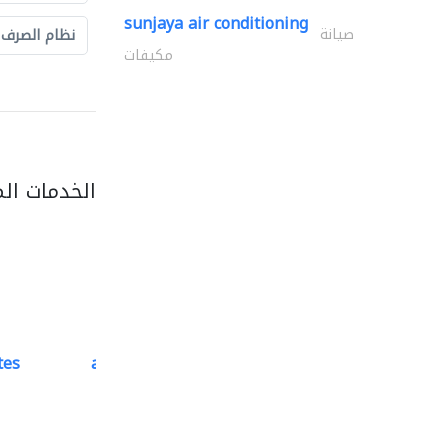
sunjaya air conditioning
صيانة
نظام الصرف
مكيفات
الخدمات ال
tes
accurate bldh cont..
كبار المقاوليين