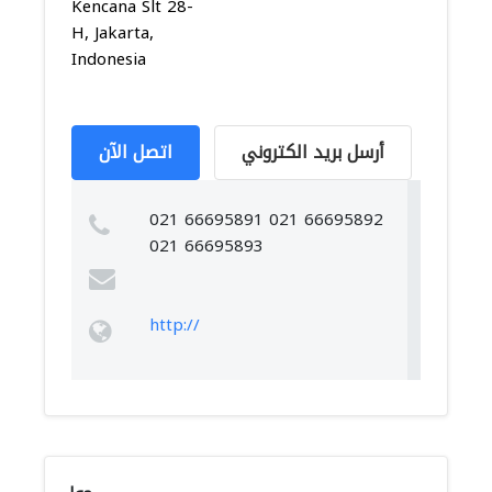
Kencana Slt 28-
H, Jakarta,
Indonesia
أرسل بريد الكتروني
اتصل الآن
021 66695891 021 66695892
021 66695893
http://