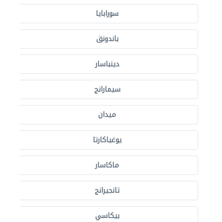
سورابايا
باندونق
دينباسار
سيمارانج
ميدان
يوغياكارتا
ماكاسار
تانجيرانج
بيكاسي