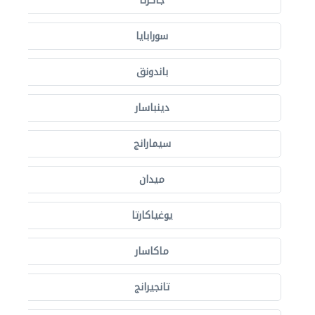
جاكرتا
سورابايا
باندونق
دينباسار
سيمارانج
ميدان
يوغياكارتا
ماكاسار
تانجيرانج