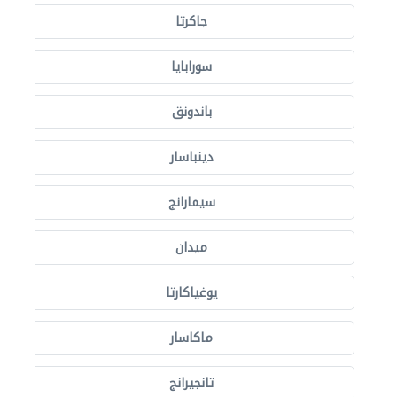
جاكرتا
سورابايا
باندونق
دينباسار
سيمارانج
ميدان
يوغياكارتا
ماكاسار
تانجيرانج