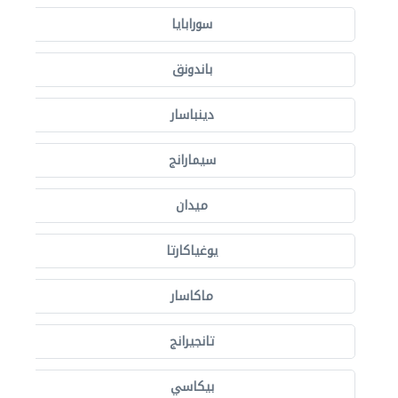
سورابايا
باندونق
دينباسار
سيمارانج
ميدان
يوغياكارتا
ماكاسار
تانجيرانج
بيكاسي