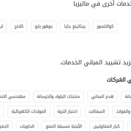
مات أخرى في ماليزيا
كوالالمبور
بيتالينغ جايا
جوهور بارو
كلانج
اي
يد تشييد المباني الخدمات.
ي الشركات
انة
هدم المباني
منتجات البلوك والخرسانة
مهندسي الانش
الفولاذ
السقالات
اختبار التربة
المولدات الكهربائية
كبار المقاوليين
الأبنية مسبقة الصنع
الحاويات
الحفري