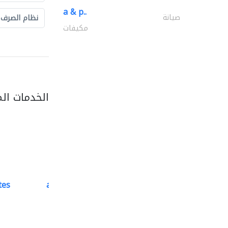
a & p..
صيانة
نظام الصرف
مكيفات
الخدمات ال
tes
accurate bldh cont..
كبار المقاوليين