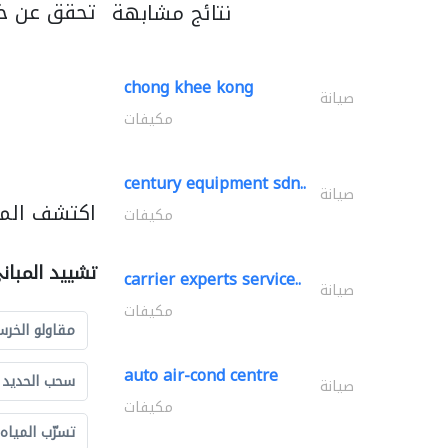
تحقق عن خد
نتائج مشابهة
chong khee kong
صيانة
مكيفات
century equipment sdn..
صيانة
اكتشف المز
مكيفات
تشييد المبان
carrier experts service..
صيانة
مكيفات
مقاولو الخرس
auto air-cond centre
سحب الحديد و
صيانة
مكيفات
تسرّب المياه