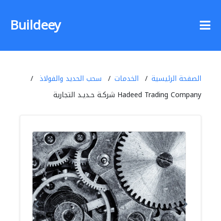
Buildeey
الصفحة الرئيسية
الخدمات
سحب الحديد والفولاذ
Hadeed Trading Company شركـة حـديـد التجارية